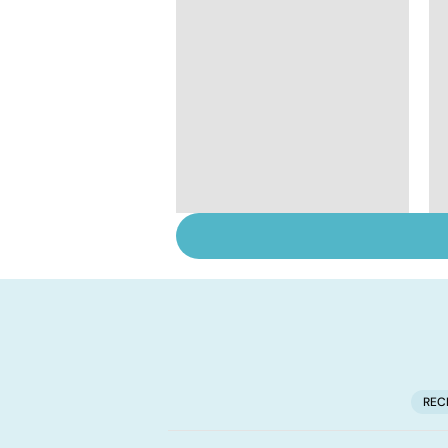
Fin de vie : de la loi
Leonetti à l'aide
active à mourir
REC