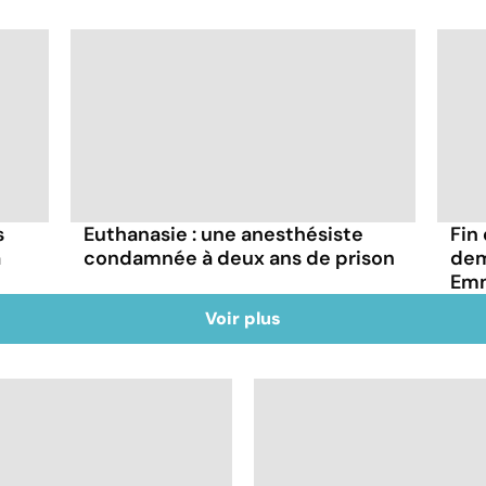
s
Euthanasie : une anesthésiste
Fin
a
condamnée à deux ans de prison
dem
Emm
Voir plus