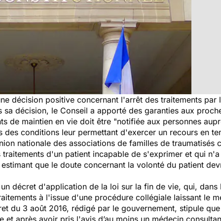
une décision positive concernant l'arrêt des traitements par
s sa décision, le Conseil a apporté des garanties aux proch
nts de maintien en vie doit être
"notifiée aux personnes aupr
s des conditions leur permettant d'exercer un recours en te
Union nationale des associations de familles de traumatisés 
traitements d'un patient incapable de s'exprimer et qui n'a
estimant que le doute concernant la volonté du patient devr
un décret d'application de la loi sur la fin de vie, qui, dans
traitements à l'issue d'une procédure collégiale laissant le
cret du 3 août 2016, rédigé par le gouvernement, stipule qu
e et après avoir pris l'avis d’au moins un médecin consulta