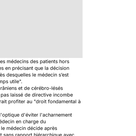
 les médecins des patients hors
es en précisant que la décision
ès desquelles le médecin s’est
mps utile".
crâniens et de cérébro-lésés
 pas laissé de directive incombe
ait profiter au
"droit fondamental à
 l'optique d'éviter l'acharnement
 médecin en charge du
e le médecin décide après
nt sans rapport hiérarchique avec