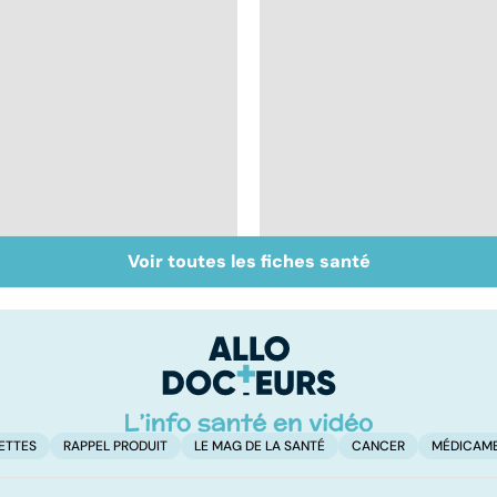
Voir toutes les fiches santé
Tout savoir sur les
Inflammation des
infections
amygdales : que faire
pulmonaires
en cas d'angine ?
ETTES
RAPPEL PRODUIT
LE MAG DE LA SANTÉ
CANCER
MÉDICAM