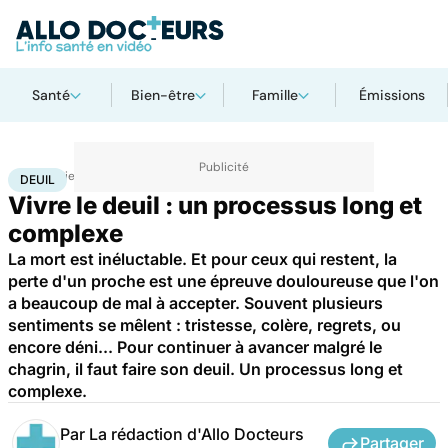
Santé
Bien-être
Famille
Émissions
Accueil
Bien-être
Psycho
Deuil
DEUIL
Vivre le deuil : un processus long et
complexe
La mort est inéluctable. Et pour ceux qui restent, la
perte d'un proche est une épreuve douloureuse que l'on
a beaucoup de mal à accepter. Souvent plusieurs
sentiments se mêlent : tristesse, colère, regrets, ou
encore déni... Pour continuer à avancer malgré le
chagrin, il faut faire son deuil. Un processus long et
complexe.
Par
La rédaction d'Allo Docteurs
Partager