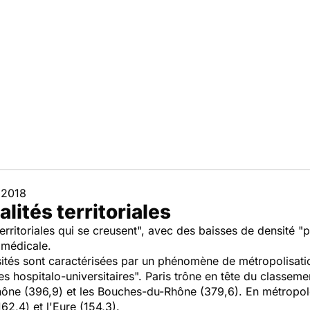
n 2018
lités territoriales
territoriales qui se creusent", avec des baisses de densité 
n médicale.
sités sont caractérisées par un phénomène de métropolisation
res hospitalo-universitaires". Paris trône en tête du classe
hône (396,9) et les Bouches-du-Rhône (379,6). En métropole
62,4) et l'Eure (154,3).