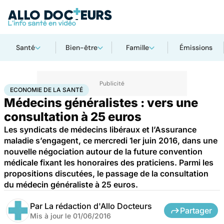
Santé
Bien-être
Famille
Émissions
Accueil
Santé
Société
Économie
Economie de la santé
ECONOMIE DE LA SANTÉ
Médecins généralistes : vers une
consultation à 25 euros
Les syndicats de médecins libéraux et l’Assurance
maladie s’engagent, ce mercredi 1er juin 2016, dans une
nouvelle négociation autour de la future convention
médicale fixant les honoraires des praticiens. Parmi les
propositions discutées, le passage de la consultation
du médecin généraliste à 25 euros.
Par
La rédaction d'Allo Docteurs
Partager
Mis à jour le
01/06/2016