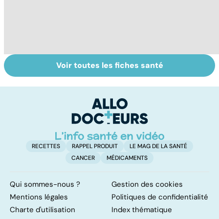
Voir toutes les fiches santé
Tout savoir sur
Inflammation des
Su
les infections
amygdales : que
le
pulmonaires
faire en cas
l'
d'angine ?
RECETTES
RAPPEL PRODUIT
LE MAG DE LA SANTÉ
CANCER
MÉDICAMENTS
Qui sommes-nous ?
Gestion des cookies
Mentions légales
Politiques de confidentialité
Charte d'utilisation
Index thématique