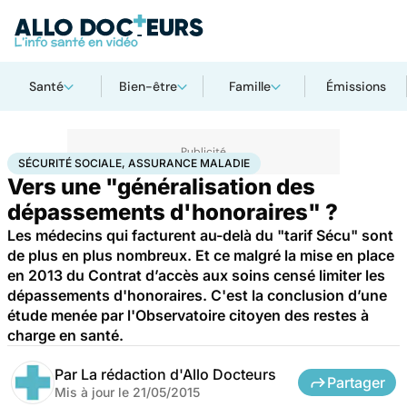
Santé
Bien-être
Famille
Émissions
Accueil
Santé
Sécurité sociale, assurance maladie
SÉCURITÉ SOCIALE, ASSURANCE MALADIE
Vers une "généralisation des
dépassements d'honoraires" ?
Les médecins qui facturent au-delà du "tarif Sécu" sont
de plus en plus nombreux. Et ce malgré la mise en place
en 2013 du Contrat d’accès aux soins censé limiter les
dépassements d'honoraires. C'est la conclusion d’une
étude menée par l'Observatoire citoyen des restes à
charge en santé.
Par
La rédaction d'Allo Docteurs
Partager
Mis à jour le
21/05/2015