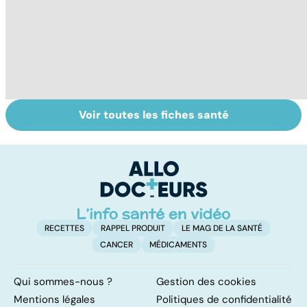
Voir toutes les fiches santé
Tout savoir sur
Inflammation des
Su
les infections
amygdales : que
le
pulmonaires
faire en cas
l'
d'angine ?
RECETTES
RAPPEL PRODUIT
LE MAG DE LA SANTÉ
CANCER
MÉDICAMENTS
Qui sommes-nous ?
Gestion des cookies
Mentions légales
Politiques de confidentialité