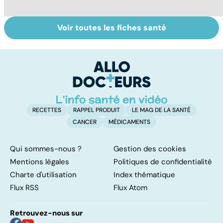
Voir toutes les fiches santé
Dérèglement
Tout savoir sur
I
hormonal : et si
les infections
a
c'était les
pulmonaires
fa
surrénales ?
d'
RECETTES
RAPPEL PRODUIT
LE MAG DE LA SANTÉ
CANCER
MÉDICAMENTS
Qui sommes-nous ?
Gestion des cookies
Mentions légales
Politiques de confidentialité
Charte d'utilisation
Index thématique
Flux RSS
Flux Atom
Retrouvez-nous sur