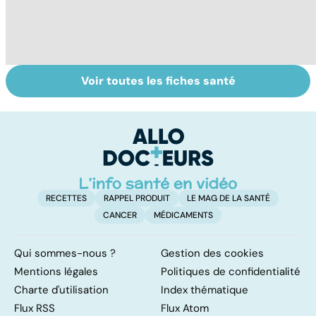
Voir toutes les fiches santé
Tout savoir sur
Inflammation des
Su
les infections
amygdales : que
le
pulmonaires
faire en cas
l'
d'angine ?
RECETTES
RAPPEL PRODUIT
LE MAG DE LA SANTÉ
CANCER
MÉDICAMENTS
Qui sommes-nous ?
Gestion des cookies
Mentions légales
Politiques de confidentialité
Charte d'utilisation
Index thématique
Flux RSS
Flux Atom