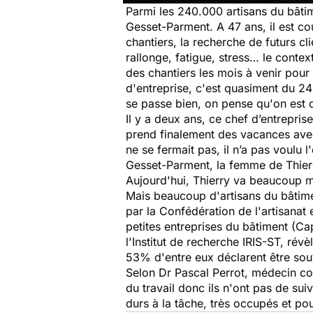
Parmi les 240.000 artisans du bâtim
Gesset-Parment. A 47 ans, il est cou
chantiers, la recherche de futurs cl
rallonge, fatigue, stress… le conte
des chantiers les mois à venir pour
d'entreprise, c'est quasiment du 24 
se passe bien, on pense qu'on est 
Il y a deux ans, ce chef d’entrepris
prend finalement des vacances avec
ne se fermait pas, il n’a pas voulu l
Gesset-Parment, la femme de Thierry.
Aujourd'hui, Thierry va beaucoup mie
Mais beaucoup d'artisans du bâtim
par la Confédération de l'artisanat 
petites entreprises du bâtiment (Ca
l'Institut de recherche IRIS-ST, ré
53% d'entre eux déclarent être souv
Selon Dr Pascal Perrot, médecin co
du travail donc ils n'ont pas de su
durs à la tâche, très occupés et pour