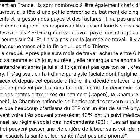
ent en France, ils sont nombreux à être également chefs d'e
vreur, à la tête d'une petite entreprise du bâtiment de cinq s
ients et la gestion des payes et des factures, il n'a pas une
xte économique et les responsabilités pèsent lourds sur sa s
 les salariés ? Est-ce qu'on va pouvoir payer nos charges à 
heures sur 24. Et il n'y a pas que la journée de travail, il y
des surhommes et à la fin on…"
, confie Thierry.
e a craqué. Après plusieurs mois de travail acharné entre 6 he
 sa femme et un jour, au réveil, elle remarque une anomalie
'entendre et après je lui ai dit : ça n'est pas que ton œil, c'
 Il s'agissait en fait d'une paralysie faciale dont l'origine
ux et depuis cet épisode difficile, il a décidé de lever le 
ent ne peuvent pas toujours faire de même. Le deuxième ba
et des petites entreprises du bâtiment (Capeb), la Chambre n
peb), la Chambre nationale de l'artisanat des travaux publ
vèle que beaucoup d'artisans du BTP ont un état de santé phy
ent voire très souvent stressés et 43% ont un suivi médical i
nseil au régime social des indépendants (93)
: "Les artisa
ivi et peuvent passer une vie entière de labeur sans voir de
 lesquels la santé et leur santé n'est pas une priorité".