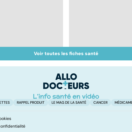
Voir toutes les fiches santé
Vivre après un
Stress, fatigue,
cancer
accident... Malades
du travail
ETTES
RAPPEL PRODUIT
LE MAG DE LA SANTÉ
CANCER
MÉDICAM
ookies
onfidentialité