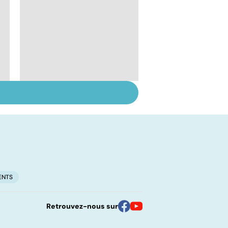
TMS, la douleur du
geste répétitif
ENTS
Retrouvez-nous sur