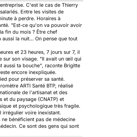
ntreprise. C'est le cas de Thierry
alariés. Entre les visites de
 minute à perdre. Horaires à
anté.
"Est-ce qu'on va pouvoir avoir
la fin du mois ? Être chef
 a aussi la nuit… On pense que tout
ures et 23 heures, 7 jours sur 7, il
 sur son visage. "
Il avait un œil qui
est aussi ta bouche"
, raconte Brigitte
 reste encore inexpliquée.
pied pour préserver sa santé.
romètre ARTI Santé BTP, réalisé
ationale de l'artisanat et des
ics et du paysage (CNATP) et
sique et psychologique très fragile.
rrégulier voire inexistant.
ns ne bénéficient pas de médecine
 médecin. Ce sont des gens qui sont