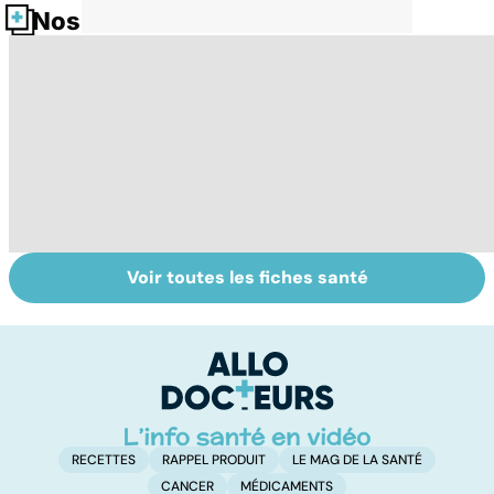
Nos fiches santé
Voir toutes les fiches santé
Laboratoires,
Tout savoir sur
I
bienfaiteurs ou
les infections
a
manipulateurs ?
pulmonaires
fa
d'
RECETTES
RAPPEL PRODUIT
LE MAG DE LA SANTÉ
CANCER
MÉDICAMENTS