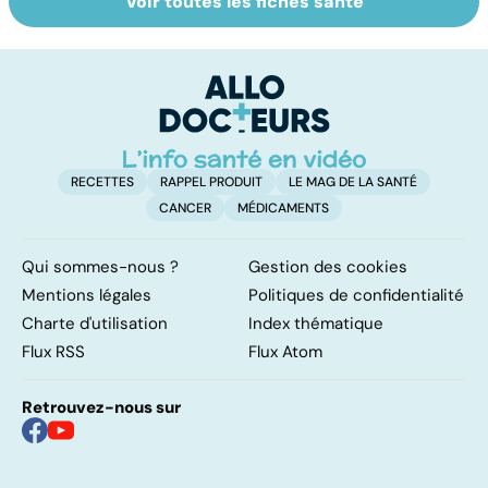
Voir toutes les fiches santé
Tout savoir sur
Inflammation des
Su
les infections
amygdales : que
le
pulmonaires
faire en cas
l'
d'angine ?
RECETTES
RAPPEL PRODUIT
LE MAG DE LA SANTÉ
CANCER
MÉDICAMENTS
Qui sommes-nous ?
Gestion des cookies
Mentions légales
Politiques de confidentialité
Charte d'utilisation
Index thématique
Flux RSS
Flux Atom
Retrouvez-nous sur