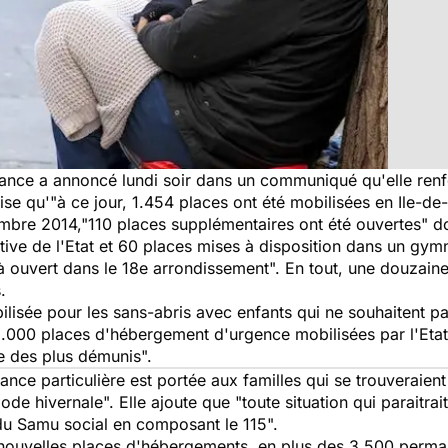
rance a annoncé lundi soir dans un communiqué qu'elle renfo
cise qu'"à ce jour, 1.454 places ont été mobilisées en Ile-de
embre 2014,"110 places supplémentaires ont été ouvertes" do
ative de l'Etat et 60 places mises à disposition dans un gymn
jà ouvert dans le 18e arrondissement". En tout, une douzain
.
lisée pour les sans-abris avec enfants qui ne souhaitent p
5.000 places d'hébergement d'urgence mobilisées par l'Etat
ge des plus démunis".
ance particulière est portée aux familles qui se trouveraient
ode hivernale". Elle ajoute que "toute situation qui paraitra
 du Samu social en composant le 115".
nouvelles places d'hébergements, en plus des 3.500 perma