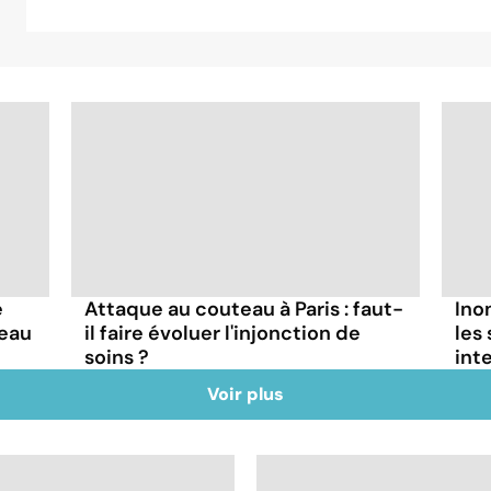
e
Attaque au couteau à Paris : faut-
Ino
deau
il faire évoluer l'injonction de
les
soins ?
int
Voir plus