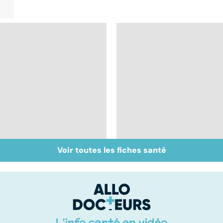
Voir toutes les fiches santé
Inflammation des
Suicide : prévenir le
amygdales : que faire
passage à l'acte
en cas d'angine ?