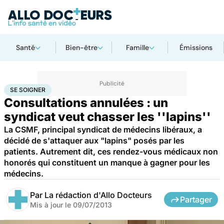
Santé
Bien-être
Famille
Émissions
Accueil
Santé
Maladies
Se soigner
SE SOIGNER
Consultations annulées : un
syndicat veut chasser les ''lapins''
La CSMF, principal syndicat de médecins libéraux, a
décidé de s'attaquer aux "lapins" posés par les
patients. Autrement dit, ces rendez-vous médicaux non
honorés qui constituent un manque à gagner pour les
médecins.
Par
La rédaction d'Allo Docteurs
Partager
Mis à jour le
09/07/2013