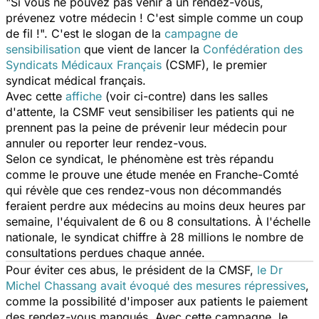
"Si vous ne pouvez pas venir à un rendez-vous,
prévenez votre médecin ! C'est simple comme un coup
de fil !". C'est le slogan de la
campagne de
sensibilisation
que vient de lancer la
Confédération des
Syndicats Médicaux Français
(CSMF), le premier
syndicat médical français.
Avec cette
affiche
(voir ci-contre) dans les salles
d'attente, la CSMF veut sensibiliser les patients qui ne
prennent pas la peine de prévenir leur médecin pour
annuler ou reporter leur rendez-vous.
Selon ce syndicat, le phénomène est très répandu
comme le prouve une étude menée en Franche-Comté
qui révèle que ces rendez-vous non décommandés
feraient perdre aux médecins au moins deux heures par
semaine, l'équivalent de 6 ou 8 consultations. À l'échelle
nationale, le syndicat chiffre à 28 millions le nombre de
consultations perdues chaque année.
Pour éviter ces abus, le président de la CMSF,
le Dr
Michel Chassang avait évoqué des mesures répressives
,
comme la possibilité d'imposer aux patients le paiement
des rendez-vous manqués. Avec cette campagne, le