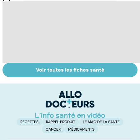
Voir toutes les fiches santé
Tout savoir sur
Inflammation des
Su
les infections
amygdales : que
le
pulmonaires
faire en cas
l'
d'angine ?
RECETTES
RAPPEL PRODUIT
LE MAG DE LA SANTÉ
CANCER
MÉDICAMENTS