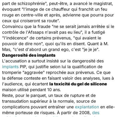
part de schizophrénie", peut-être, a avancé le magistrat,
évoquant "l'image de ce chauffeur qui franchit un feu
rouge en centre-ville et après, advienne que pourra pour
ceux qui croiseront sa route".
Convaincu que la fraude "ne se serait jamais arrêtée si le
contrôle de l'Afssaps n'avait pas eu lieu", il a fustigé
"l'indécence" de certains prévenus, "qui avaient le
pouvoir de dire non", quoi qu'ils en disent. Quant à M.
Mas, "c'est d'abord un grand ego, c'est "je je je".
Dangerosité des implants
L'accusation a surtout insisté sur la dangerosité des
implants
PIP, qui justifie selon lui la qualification de
tromperie "aggravée" reprochée aux prévenus. Ce que
la défense conteste en faisant valoir des analyses, lues à
l'audience, qui écartent
la toxicité du gel de silicone
maison utilisé pendant 10 ans.
Reste, pour le parquet, un taux de rupture et de
transsudation supérieur à la normale, source de
complications pouvant entraîner une
explantation
en elle-
même porteuse de risques. À partir de 2008,
des