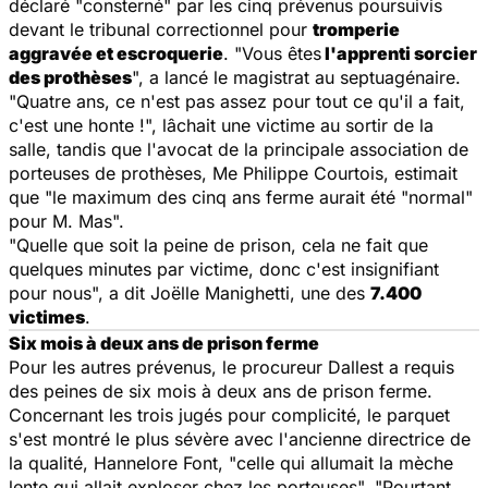
déclaré "consterné" par les cinq prévenus poursuivis
devant le tribunal correctionnel pour
tromperie
aggravée et escroquerie
. "Vous êtes
l'apprenti sorcier
des prothèses
", a lancé le magistrat au septuagénaire.
"Quatre ans, ce n'est pas assez pour tout ce qu'il a fait,
c'est une honte !", lâchait une victime au sortir de la
salle, tandis que l'avocat de la principale association de
porteuses de prothèses, Me Philippe Courtois, estimait
que "le maximum des cinq ans ferme aurait été "normal"
pour M. Mas".
"Quelle que soit la peine de prison, cela ne fait que
quelques minutes par victime, donc c'est insignifiant
pour nous", a dit Joëlle Manighetti, une des
7.400
victimes
.
Six mois à deux ans de prison ferme
Pour les autres prévenus, le procureur Dallest a requis
des peines de six mois à deux ans de prison ferme.
Concernant les trois jugés pour complicité, le parquet
s'est montré le plus sévère avec l'ancienne directrice de
la qualité, Hannelore Font, "celle qui allumait la mèche
lente qui allait exploser chez les porteuses". "Pourtant