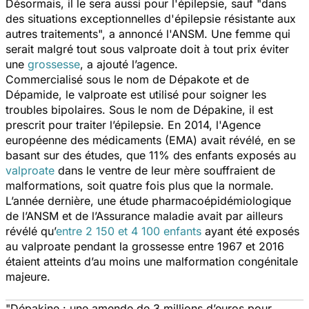
Désormais, il le sera aussi pour l'épilepsie, sauf "
dans
des situations exceptionnelles d'épilepsie résistante aux
autres traitements
", a annoncé l'ANSM. Une femme qui
serait malgré tout sous valproate doit à tout prix éviter
une
grossesse
, a ajouté l’agence.
Commercialisé sous le nom de Dépakote et de
Dépamide, le valproate est utilisé pour soigner les
troubles bipolaires. Sous le nom de Dépakine, il est
prescrit pour traiter l’épilepsie. En 2014, l'Agence
européenne des médicaments (EMA) avait révélé, en se
basant sur des études, que 11% des enfants exposés au
valproate
dans le ventre de leur mère souffraient de
malformations, soit quatre fois plus que la normale.
L’année dernière, une étude pharmacoépidémiologique
de l’ANSM et de l’Assurance maladie avait par ailleurs
révélé qu’
entre 2 150 et 4 100 enfants
ayant été exposés
au valproate pendant la grossesse entre 1967 et 2016
étaient atteints d’au moins une malformation congénitale
majeure.
"Dépakine : une amende de 3 millions d’euros pour