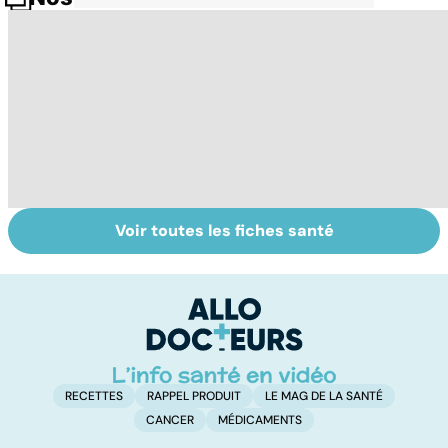
Voir toutes les fiches santé
Gynéco : un suivi
Sexualité,
A
pour la vie
infertilité et
c
PMA, des liens
el
étroits
RECETTES
RAPPEL PRODUIT
LE MAG DE LA SANTÉ
CANCER
MÉDICAMENTS