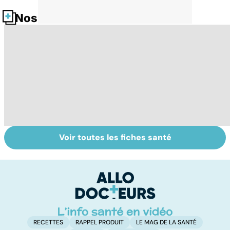
Nos fiches santé
Voir toutes les fiches santé
La main, un outil
Prévenir les
Br
utile mais fragile
intoxications au
e
monoxyde de
g
carbone
RECETTES
RAPPEL PRODUIT
LE MAG DE LA SANTÉ