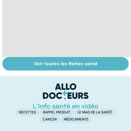
Voir toutes les fiches santé
Tout savoir sur
Inflammation des
Su
les infections
amygdales : que
le
pulmonaires
faire en cas
l'
d'angine ?
RECETTES
RAPPEL PRODUIT
LE MAG DE LA SANTÉ
CANCER
MÉDICAMENTS