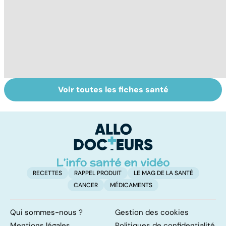
Voir toutes les fiches santé
Intoxications
La salmonelle,
To
alimentaires :
souvent à
le
menaces dans
l'origine des
p
nos assiettes !
gastro-entérites
RECETTES
RAPPEL PRODUIT
LE MAG DE LA SANTÉ
CANCER
MÉDICAMENTS
Qui sommes-nous ?
Gestion des cookies
Mentions légales
Politiques de confidentialité