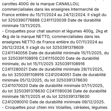
carottes 400G de la marque CANAILLOU,
commercialisées dans les enseignes Intermarché de
France entière du 15/11/2024 au 24/12/2024. Il s’agit du
lot 3250390776888 C2411120039 Date de durabilité
minimale 13/11/2025.
- Croquettes pour chat saumon et légumes 400g, 2kg et
4kg de la marque NETTO, commercialisées dans les
enseignes NETTO de France entière du 07/11/2024 au
26/12/2024. Il s’agit du lot 3250391378609
C2411140056 Date de durabilité minimale 15/11/2025, du
lot 3250391108916 C2411150020 Date de durabilité
minimale, du lot 15/11/2025 3250391108916
C2411280021 Date de durabilité minimale 28/11/2025,
du lot 3250391108916 C2412040051 Date de durabilité
minimale 05/12/2025, du lot 3250391378630
C2411070020 Date de durabilité minimale 07/11/2025,
du lot 3250391378630 C2411180036 Date de durabilité
minimale 18/11/2025 et du lot 3250391378630
C2412090010 Date de durabilité minimale 09/12/2025.
- Croquettes pour chien mix Volailles, céréales, légumes