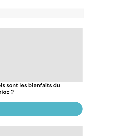
ls sont les bienfaits du
ioc ?