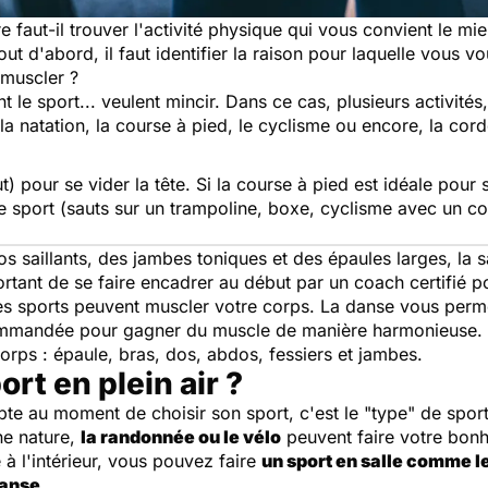
e faut-il trouver l'activité physique qui vous convient le mie
t d'abord, il faut identifier la raison pour laquelle vous vo
 muscler ?
le sport... veulent mincir. Dans ce cas, plusieurs activités
la natation, la course à pied, le cyclisme ou encore, la corde
ut) pour se vider la tête. Si la course à pied est idéale pour
de sport (sauts sur un trampoline, boxe, cyclisme avec un c
s saillants, des jambes toniques et des épaules larges, la s
portant de se faire encadrer au début par un coach certifié 
res sports peuvent muscler votre corps. La danse vous permet
commandée pour gagner du muscle de manière harmonieuse. E
ps : épaule, bras, dos, abdos, fessiers et jambes.
ort en plein air ?
te au moment de choisir son sport, c'est le "type" de sport
ne nature,
la randonnée ou le vélo
peuvent faire votre bonh
e à l'intérieur, vous pouvez faire
un sport en salle comme le 
danse
.