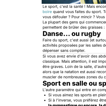
Le sport, c'est la santé ! Mais encor
boire
quand vous faites du sport. Tou
vous défouler ? Pour mincir ? Vous
La plupart des gens qui commencent 
permettent de brûler des graisses : 
Danse... ou rugby
Faire du sport, c'est aussi (et surto
activités proposées par les salles 
dépenser sans compter.
Si vous avez envie d'avoir des abdo
classique. Mais attention, il est im
être graves. Loin de la salle, d'aut
alors que la natation est aussi re
muscler de nombreuses zones du cor
Sport en salle ou sp
L'autre paramètre qui entre en comp
Si vous aimez les sports en plei
Si à l'inverse, vous préférez êtr
la gymnastique ou encore, la 