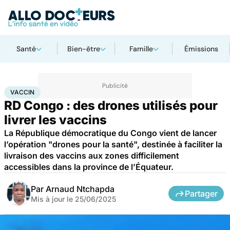
Santé
Bien-être
Famille
Émissions
Accueil
Santé
Médicaments
Vaccin
VACCIN
RD Congo : des drones utilisés pour
livrer les vaccins
La République démocratique du Congo vient de lancer
l’opération "drones pour la santé", destinée à faciliter la
livraison des vaccins aux zones difficilement
accessibles dans la province de l’Équateur.
Par
Arnaud Ntchapda
Partager
Mis à jour le
25/06/2025