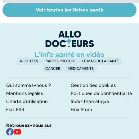
Voir toutes les fiches santé
Tout savoir sur
Inflammation des
Su
les infections
amygdales : que
le
pulmonaires
faire en cas
l'
d'angine ?
RECETTES
RAPPEL PRODUIT
LE MAG DE LA SANTÉ
CANCER
MÉDICAMENTS
Qui sommes-nous ?
Gestion des cookies
Mentions légales
Politiques de confidentialité
Charte d'utilisation
Index thématique
Flux RSS
Flux Atom
Retrouvez-nous sur