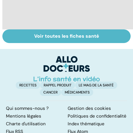
Voir toutes les fiches santé
Intoxications
La salmonelle,
To
alimentaires :
souvent à
le
menaces dans
l'origine des
p
nos assiettes !
gastro-entérites
RECETTES
RAPPEL PRODUIT
LE MAG DE LA SANTÉ
CANCER
MÉDICAMENTS
Qui sommes-nous ?
Gestion des cookies
Mentions légales
Politiques de confidentialité
Charte d'utilisation
Index thématique
Flux RSS
Flux Atom