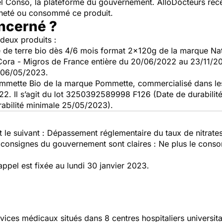
pel Conso, la plateforme du gouvernement. AlloDocteurs rece
cheté ou consommé ce produit.
oncerné ?
deux produits :
e de terre bio dès 4/6 mois format 2x120g de la marque Nat
Cora - Migros de France entière du 20/06/2022 au 23/11/20
e 06/05/2023.
Pommette Bio de la marque Pommette, commercialisé dans le
2. Il s’agit du lot 3250392589998 F126 (Date de durabilit
bilité minimale 25/05/2023).
t le suivant : Dépassement réglementaire du taux de nitrates
s consignes du gouvernement sont claires : Ne plus le conso
appel est fixée au lundi 30 janvier 2023.
vices médicaux situés dans 8 centres hospitaliers universit