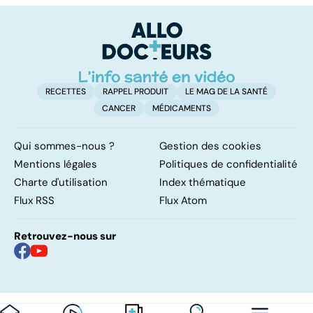
menaces dans
pulmonaires
fa
nos assiettes !
d'
RECETTES
RAPPEL PRODUIT
LE MAG DE LA SANTÉ
CANCER
MÉDICAMENTS
Qui sommes-nous ?
Gestion des cookies
Mentions légales
Politiques de confidentialité
Charte d'utilisation
Index thématique
Flux RSS
Flux Atom
Retrouvez-nous sur