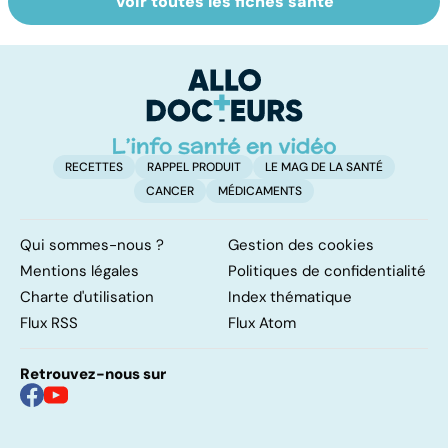
Voir toutes les fiches santé
Tout savoir sur
Inflammation des
Su
les infections
amygdales : que
le
pulmonaires
faire en cas
l'
d'angine ?
RECETTES
RAPPEL PRODUIT
LE MAG DE LA SANTÉ
CANCER
MÉDICAMENTS
Qui sommes-nous ?
Gestion des cookies
Mentions légales
Politiques de confidentialité
Charte d'utilisation
Index thématique
Flux RSS
Flux Atom
Retrouvez-nous sur