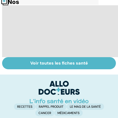
Nos fiches santé
Voir toutes les fiches santé
Tout savoir sur
Inflammation des
S
les infections
amygdales : que
do
pulmonaires
faire en cas
b
d'angine ?
su
RECETTES
RAPPEL PRODUIT
LE MAG DE LA SANTÉ
CANCER
MÉDICAMENTS