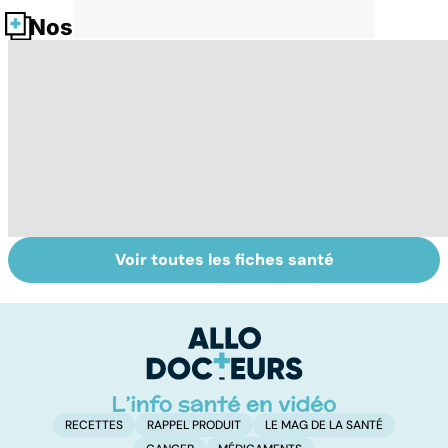
Nos fiches santé
Voir toutes les fiches santé
Intoxications
Tout savoir sur
I
alimentaires :
les infections
a
menaces dans
pulmonaires
fa
nos assiettes !
d'
RECETTES
RAPPEL PRODUIT
LE MAG DE LA SANTÉ