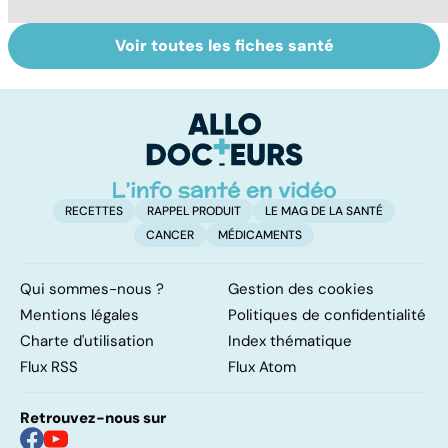
Voir toutes les fiches santé
L'eau, source de
Le café : une
To
vie
mine d'or pour
le
notre santé ?
p
RECETTES
RAPPEL PRODUIT
LE MAG DE LA SANTÉ
CANCER
MÉDICAMENTS
Qui sommes-nous ?
Gestion des cookies
Mentions légales
Politiques de confidentialité
Charte d'utilisation
Index thématique
Flux RSS
Flux Atom
Retrouvez-nous sur