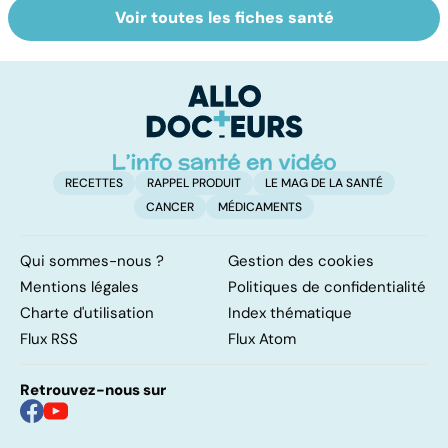
Voir toutes les fiches santé
Tout savoir sur
Inflammation des
Su
les infections
amygdales : que
le
pulmonaires
faire en cas
l'
d'angine ?
RECETTES
RAPPEL PRODUIT
LE MAG DE LA SANTÉ
CANCER
MÉDICAMENTS
Qui sommes-nous ?
Gestion des cookies
Mentions légales
Politiques de confidentialité
Charte d'utilisation
Index thématique
Flux RSS
Flux Atom
Retrouvez-nous sur