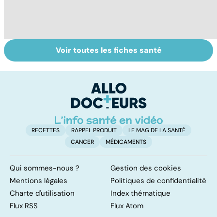
Voir toutes les fiches santé
Tout savoir sur
Inflammation des
Su
les infections
amygdales : que
le
pulmonaires
faire en cas
l'
d'angine ?
RECETTES
RAPPEL PRODUIT
LE MAG DE LA SANTÉ
CANCER
MÉDICAMENTS
Qui sommes-nous ?
Gestion des cookies
Mentions légales
Politiques de confidentialité
Charte d'utilisation
Index thématique
Flux RSS
Flux Atom