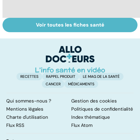
Voir toutes les fiches santé
Intoxications
La salmonelle,
To
alimentaires :
souvent à
le
menaces dans
l'origine des
p
nos assiettes !
gastro-entérites
RECETTES
RAPPEL PRODUIT
LE MAG DE LA SANTÉ
CANCER
MÉDICAMENTS
Qui sommes-nous ?
Gestion des cookies
Mentions légales
Politiques de confidentialité
Charte d'utilisation
Index thématique
Flux RSS
Flux Atom