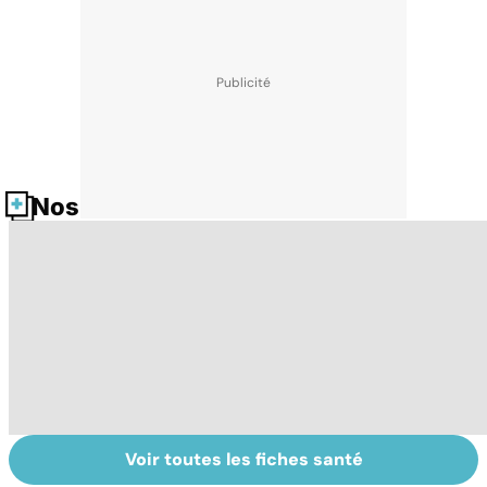
Nos fiches santé
Voir toutes les fiches santé
Intoxications
Votre santé en
La