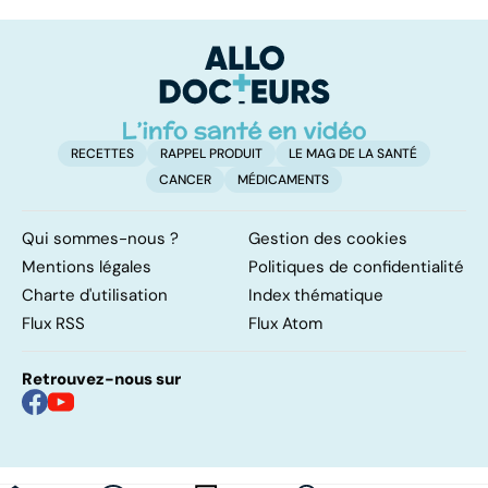
alimentaires :
vacances
s
menaces dans
l'
nos assiettes !
g
RECETTES
RAPPEL PRODUIT
LE MAG DE LA SANTÉ
CANCER
MÉDICAMENTS
Qui sommes-nous ?
Gestion des cookies
Mentions légales
Politiques de confidentialité
Charte d'utilisation
Index thématique
Flux RSS
Flux Atom
Retrouvez-nous sur