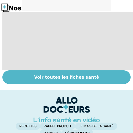
Nos fiches santé
Voir toutes les fiches santé
Tout savoir sur
Inflammation des
Su
les infections
amygdales : que
le
pulmonaires
faire en cas
l'
d'angine ?
RECETTES
RAPPEL PRODUIT
LE MAG DE LA SANTÉ