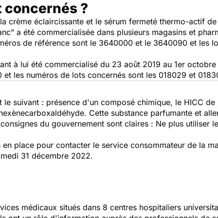
t concernés ?
 crème éclaircissante et le sérum fermeté thermo-actif de
lanc" a été commercialisée dans plusieurs magasins et phar
éros de référence sont le 3640000 et le 3640090 et les lo
ant à lui été commercialisé du 23 août 2019 au 1er octob
 et les numéros de lots concernés sont les 018029 et 0183
st le suivant : présence d'un composé chimique, le HICC d
xènecarboxaldéhyde. Cette substance parfumante et allergi
consignes du gouvernement sont claires : Ne plus utiliser le
en place pour contacter le service consommateur de la mar
samedi 31 décembre 2022.
vices médicaux situés dans 8 centres hospitaliers universit