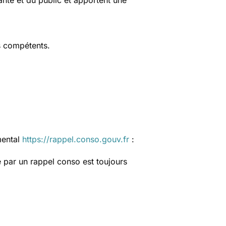
anté et du public et apportent une
s compétents.
mental
https://rappel.conso.gouv.fr
:
 par un rappel conso est toujours