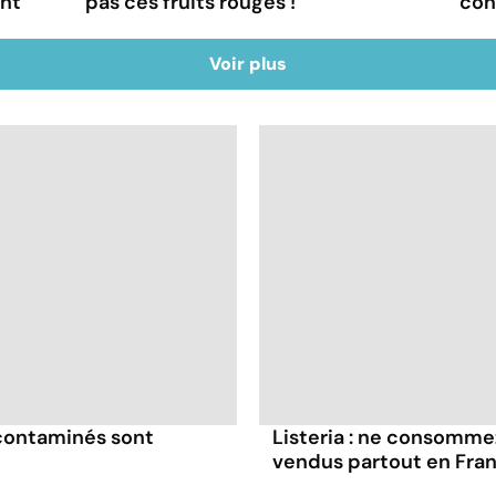
ont
pas ces fruits rouges !
con
Voir plus
 contaminés sont
Listeria : ne consomme
vendus partout en Fra