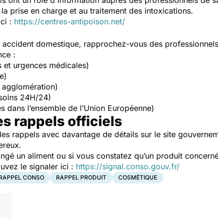
Ils ont un rôle d'information auprès des professionnels de s
la prise en charge et au traitement des intoxications.
ici :
https://centres-antipoison.net/
un accident domestique, rapprochez-vous des professionnel
nce :
s et urgences médicales)
e)
 agglomération)
soins 24H/24)
s dans l’ensemble de l’Union Européenne)
es rappels officiels
es rappels avec davantage de détails sur le site gouverne
ereux.
ngé un aliment ou si vous constatez qu’un produit concerné
ez le signaler ici :
https://signal.conso.gouv.fr/
RAPPEL CONSO
RAPPEL PRODUIT
COSMÉTIQUE