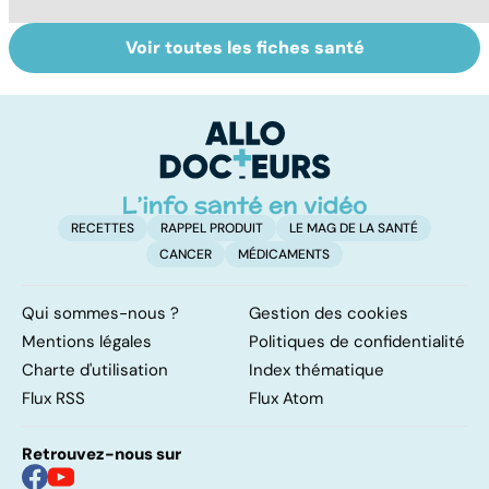
Voir toutes les fiches santé
Tout savoir sur
Inflammation des
Su
les infections
amygdales : que
le
pulmonaires
faire en cas
l'
d'angine ?
RECETTES
RAPPEL PRODUIT
LE MAG DE LA SANTÉ
CANCER
MÉDICAMENTS
Qui sommes-nous ?
Gestion des cookies
Mentions légales
Politiques de confidentialité
Charte d'utilisation
Index thématique
Flux RSS
Flux Atom
Retrouvez-nous sur