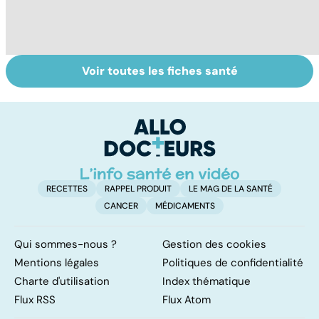
Voir toutes les fiches santé
Le magnésium,
Intestin irritable :
Al
un oligo-élément
le régime
pé
vital
FODMAP, une
solution ?
RECETTES
RAPPEL PRODUIT
LE MAG DE LA SANTÉ
CANCER
MÉDICAMENTS
Qui sommes-nous ?
Gestion des cookies
Mentions légales
Politiques de confidentialité
Charte d'utilisation
Index thématique
Flux RSS
Flux Atom