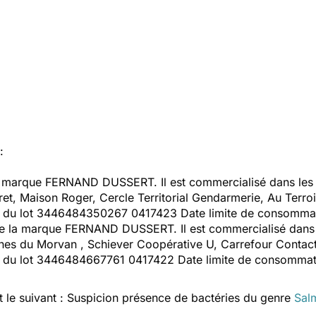
:
arque FERNAND DUSSERT. Il est commercialisé dans les e
eret, Maison Roger, Cercle Territorial Gendarmerie, Au Terro
it du lot 3446484350267 0417423 Date limite de consomma
a marque FERNAND DUSSERT. Il est commercialisé dans les
ines du Morvan , Schiever Coopérative U, Carrefour Contact
it du lot 3446484667761 0417422 Date limite de consommat
t le suivant : Suspicion présence de bactéries du genre
Sal