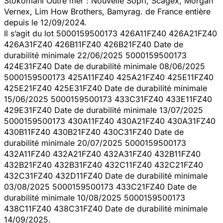
Stokomani Outre mer : Nouvelle Sopri, Scagex, Morgan
Vernex, Lim How Brothers, Bamyrag. de France entière
depuis le 12/09/2024.
Il s’agit du lot 5000159500173 426A11FZ40 426A21FZ40
426A31FZ40 426B11FZ40 426B21FZ40 Date de
durabilité minimale 22/06/2025 5000159500173
424E31FZ40 Date de durabilité minimale 08/06/2025
5000159500173 425A11FZ40 425A21FZ40 425E11FZ40
425E21FZ40 425E31FZ40 Date de durabilité minimale
15/06/2025 5000159500173 433C31FZ40 433E11FZ40
429E31FZ40 Date de durabilité minimale 13/07/2025
5000159500173 430A11FZ40 430A21FZ40 430A31FZ40
430B11FZ40 430B21FZ40 430C31FZ40 Date de
durabilité minimale 20/07/2025 5000159500173
432A11FZ40 432A21FZ40 432A31FZ40 432B11FZ40
432B21FZ40 432B31FZ40 432C11FZ40 432C21FZ40
432C31FZ40 432D11FZ40 Date de durabilité minimale
03/08/2025 5000159500173 433C21FZ40 Date de
durabilité minimale 10/08/2025 5000159500173
438C11FZ40 438C31FZ40 Date de durabilité minimale
14/09/2025.