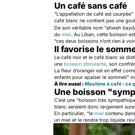
Un café sans café
“L’appellation de café est usurpée”
café blanc ne contient pas une gou
De son véritable nom
“ahweh bayd
du
miel
. Au Liban, cette boisson es
“ces deux boissons n’ont rien à voir
Il favorise le somme
Le café noir et le café blanc se dis
une
boisson stimulante
, son confrè
La fleur d’oranger est en effet conn
enfants pour apaiser le sommeil”
i
À lire aussi :
Machine à café : ce 
Une boisson "sympa
C’est une "
boisson très sympathique
blanc seraient donc largement sure
En particulier,
“le
miel
contenu dans 
un miel et le rendre trop liquide rev