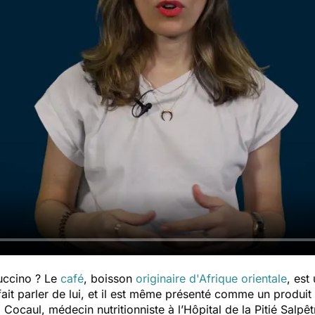
uccino
? Le
café
, boisson
originaire d'Afrique orientale
, est
it parler de lui, et il est même présenté comme un produit m
Cocaul, médecin nutritionniste à l’Hôpital de la Pitié Salpê