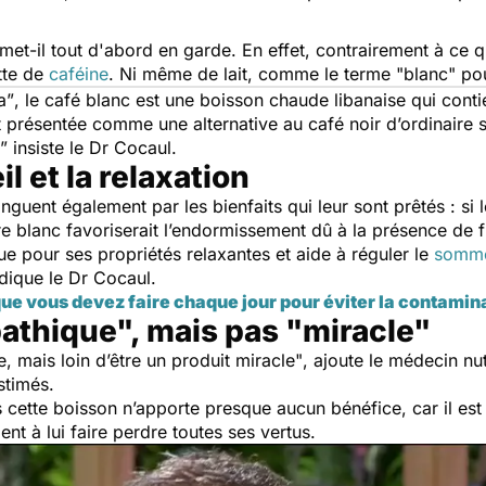
met-il tout d'abord en garde. En effet, contrairement à ce 
tte de
caféine
. Ni même de lait, comme le terme
"blanc"
pou
a”
, le café blanc est une boisson chaude libanaise qui contie
t présentée comme une alternative au café noir d’ordinaire 
”
insiste le Dr Cocaul.
il et la relaxation
tinguent également par les bienfaits qui leur sont prêtés : 
re blanc favoriserait l’endormissement dû à la présence de f
ue pour ses propriétés relaxantes et aide à réguler le
somme
ndique le Dr Cocaul.
que vous devez faire chaque jour pour éviter la contamin
thique", mais pas "miracle"
, mais loin d’être un produit miracle"
, ajoute le médecin nut
stimés.
cette boisson n’apporte presque aucun bénéfice, car il est
ient à lui faire perdre toutes ses vertus.