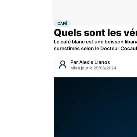
Accueil
Bien-être
Nutrition
Café
CAFÉ
Quels sont les vé
Le café blanc est une boisson libana
surestimés selon le Docteur Cocaul
Par
Alexis Llanos
Mis à jour le
25/06/2024