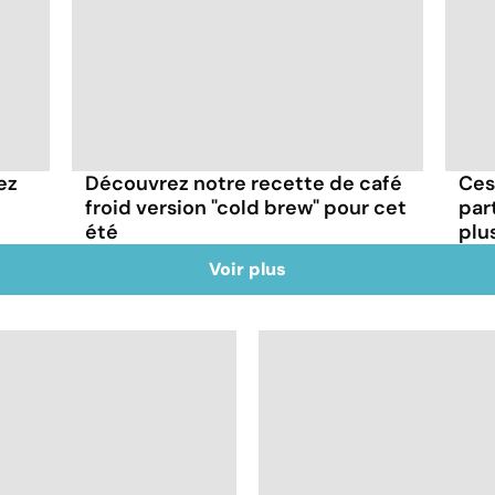
ez
Découvrez notre recette de café
Ces
froid version "cold brew" pour cet
par
été
plus
Voir plus