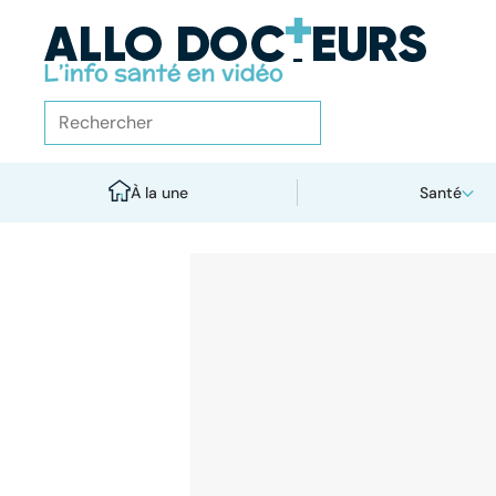
À la une
Santé