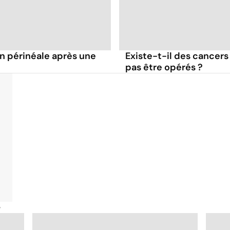
on périnéale après une
Existe-t-il des cancers
pas être opérés ?
é