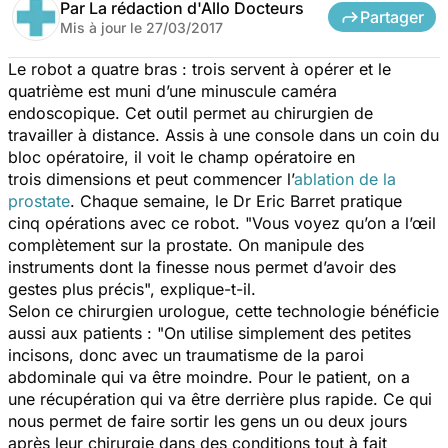
Par
La rédaction d'Allo Docteurs
Partager
Mis à jour le
27/03/2017
Le robot a quatre bras : trois servent à opérer et le
quatrième est muni d’une minuscule caméra
endoscopique. Cet outil permet au chirurgien de
travailler à distance. Assis à une console dans un coin du
bloc opératoire, il voit le champ opératoire en
trois dimensions et peut commencer l’
ablation de la
prostate
. Chaque semaine, le Dr Eric Barret pratique
cinq opérations avec ce robot.
"Vous voyez qu’on a l’œil
complètement sur la prostate. On manipule des
instruments dont la finesse nous permet d’avoir des
gestes plus précis",
explique-t-il.
Selon ce chirurgien urologue, cette technologie bénéficie
aussi aux patients :
"On utilise simplement des petites
incisons, donc avec un traumatisme de la paroi
abdominale qui va être moindre. Pour le patient, on a
une récupération qui va être derrière plus rapide. Ce qui
nous permet de faire sortir les gens un ou deux jours
après leur chirurgie dans des conditions tout à fait