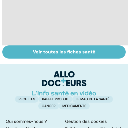
Voir toutes les fiches santé
Tout savoir sur le
Mélanome : le
P
cancer de la
plus redouté des
l
vessie
cancers de la
d
peau
RECETTES
RAPPEL PRODUIT
LE MAG DE LA SANTÉ
CANCER
MÉDICAMENTS
Qui sommes-nous ?
Gestion des cookies