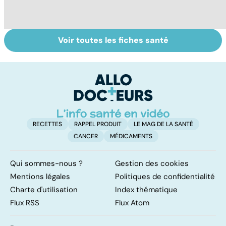
Voir toutes les fiches santé
La tuberculose
Tout savoir sur
I
pulmonaire
les infections
a
pulmonaires
fa
d'
RECETTES
RAPPEL PRODUIT
LE MAG DE LA SANTÉ
CANCER
MÉDICAMENTS
Qui sommes-nous ?
Gestion des cookies
Mentions légales
Politiques de confidentialité
Charte d'utilisation
Index thématique
Flux RSS
Flux Atom