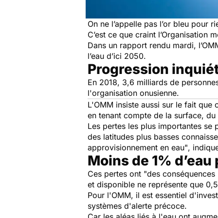
On ne l’appelle pas l’or bleu pour r
C’est ce que craint l’Organisation
Dans un rapport rendu mardi, l’OMM 
l’eau d’ici 2050.
Progression inquié
En 2018, 3,6 milliards de personnes
l'organisation onusienne.
L'OMM insiste aussi sur le fait que
en tenant compte de la surface, du s
Les pertes les plus importantes se
des latitudes plus basses connaisse
approvisionnement en eau"
, indiq
Moins de 1% d’eau 
Ces pertes ont
"des conséquences m
et disponible ne représente que 0,5
Pour l'OMM, il est essentiel d'inve
systèmes d'alerte précoce.
Car les aléas liés à l'eau ont aug