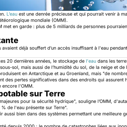
ien.
L’eau
est une denrée précieuse et qui pourrait venir à m
 météorologique mondiale (OMM).
met en garde : plus de 5 milliards de personnes pourraient 
tante
 avaient déjà souffert d’un accès insuffisant à l'eau pendan
 ces 20 dernières années, le stockage de
l'eau
dans les terre
ous-sol, mais aussi de l’humidité du sol, de la neige et de 
 produisent en Antarctique et au Groenland, mais
"de nombre
nt des pertes significatives dans des endroits qui assurent 
ue encore l'OMM.
potable sur Terre
ajeures pour la sécurité hydrique",
souligne l’OMM, d'auta
 % de l'eau présente sur Terre".
stir aussi bien dans des systèmes permettant une meilleure 
menté depuis 2000 : le nombre de catastrophes liées aux ino