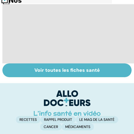
Nos fiches santé
Voir toutes les fiches santé
La tuberculose
Anorexie : un
To
pulmonaire
trouble du
le
comportement
p
alimentaire
majeur
RECETTES
RAPPEL PRODUIT
LE MAG DE LA SANTÉ
CANCER
MÉDICAMENTS