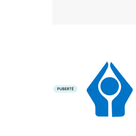
Accueil
Santé
Bobos du quotidien
Puberté
PUBERTÉ