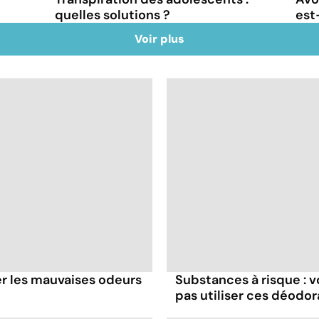
quelles solutions ?
est
Voir plus
er les mauvaises odeurs
Substances à risque : 
pas utiliser ces déodor