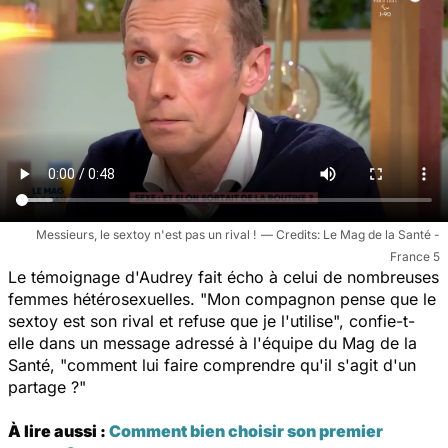
Messieurs, le sextoy n'est pas un rival !
Le Mag de la Santé -
France 5
Le témoignage d'Audrey fait écho à celui de nombreuses
femmes hétérosexuelles. "
Mon compagnon pense que le
sextoy est son rival et refuse que je l'utilise
", confie-t-
elle dans un message adressé à l'équipe du
Mag de la
Santé, "comment lui faire comprendre qu'il s'agit d'un
partage ?"
À lire aussi :
Comment bien choisir son premier