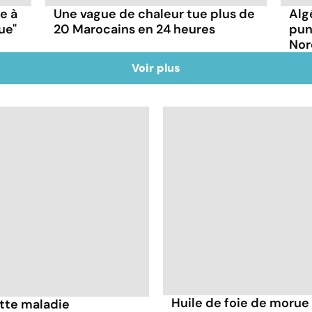
ce à
Une vague de chaleur tue plus de
Alg
ue"
20 Marocains en 24 heures
pun
Nor
Voir plus
Huile de foie de morue 
ette maladie