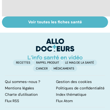
Voir toutes les fiches santé
Troubles de la
Faire le point sur
M
vue : et si c'était
sa vision
c
un glaucome ?
co
RECETTES
RAPPEL PRODUIT
LE MAG DE LA SANTÉ
CANCER
MÉDICAMENTS
Qui sommes-nous ?
Gestion des cookies
Mentions légales
Politiques de confidentialité
Charte d'utilisation
Index thématique
Flux RSS
Flux Atom