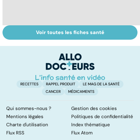
Voir toutes les fiches santé
Narcolepsie : des
Bien dormir,
L
crises de
mais... sans
f
sommeil
médicaments !
involontaires
RECETTES
RAPPEL PRODUIT
LE MAG DE LA SANTÉ
CANCER
MÉDICAMENTS
Qui sommes-nous ?
Gestion des cookies
Mentions légales
Politiques de confidentialité
Charte d'utilisation
Index thématique
Flux RSS
Flux Atom